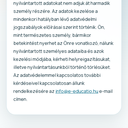
nyilvántartott adatokat nem adjuk át harmadik
személy részére. Az adatok kezelése a
mindenkori hatályban lévő adatvédelmi
jogszabályok előírásai szerint történik. Ön,
mint természetes személy, bármikor
betekintést nyerhet az Önre vonatkozó, nálunk
nyilvántartott személyes adataiba és azok
kezelési módjába, kérheti helyreigazításukat,
illetve nyilvántartásunkból történő törlésüket.
Az adatvédelemmel kapcsolatos további
kérdéseivel kapcsolatosan állunk
rendelkezésére az
info@e-educatio.hu
e-mail
címen.