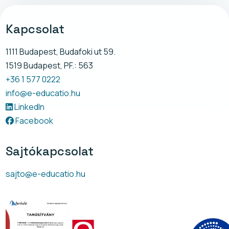
Kapcsolat
1111 Budapest, Budafoki ut 59.
1519 Budapest, PF.: 563
+36 1 577 0222
info@e-educatio.hu
LinkedIn
Facebook
Sajtókapcsolat
sajto@e-educatio.hu