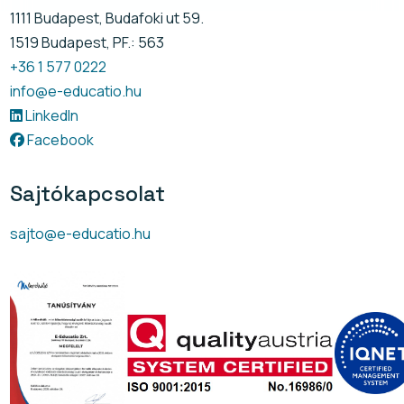
1111 Budapest, Budafoki ut 59.
1519 Budapest, PF.: 563
+36 1 577 0222
info@e-educatio.hu
LinkedIn
Facebook
Sajtókapcsolat
sajto@e-educatio.hu