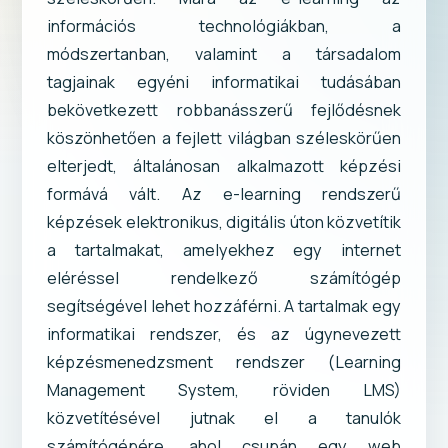
információs technológiákban, a
módszertanban, valamint a társadalom
tagjainak egyéni informatikai tudásában
bekövetkezett robbanásszerű fejlődésnek
köszönhetően a fejlett világban széleskörűen
elterjedt, általánosan alkalmazott képzési
formává vált. Az e-learning rendszerű
képzések elektronikus, digitális úton közvetítik
a tartalmakat, amelyekhez egy internet
eléréssel rendelkező számítógép
segítségével lehet hozzáférni. A tartalmak egy
informatikai rendszer, és az úgynevezett
képzésmenedzsment rendszer (Learning
Management System, röviden LMS)
közvetítésével jutnak el a tanulók
számítógépére, ahol csupán egy web