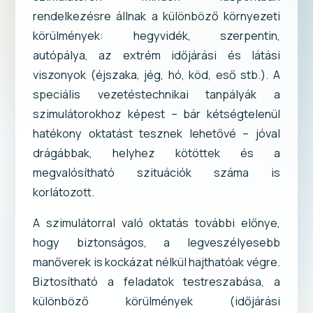
rendelkezésre állnak a különböző környezeti
körülmények: hegyvidék, szerpentin,
autópálya, az extrém időjárási és látási
viszonyok (éjszaka, jég, hó, köd, eső stb.). A
speciális vezetéstechnikai tanpályák a
szimulátorokhoz képest – bár kétségtelenül
hatékony oktatást tesznek lehetővé – jóval
drágábbak, helyhez kötöttek és a
megvalósítható szituációk száma is
korlátozott.
A szimulátorral való oktatás további előnye,
hogy biztonságos, a legveszélyesebb
manőverek is kockázat nélkül hajthatóak végre.
Biztosítható a feladatok testreszabása, a
különböző körülmények (időjárási