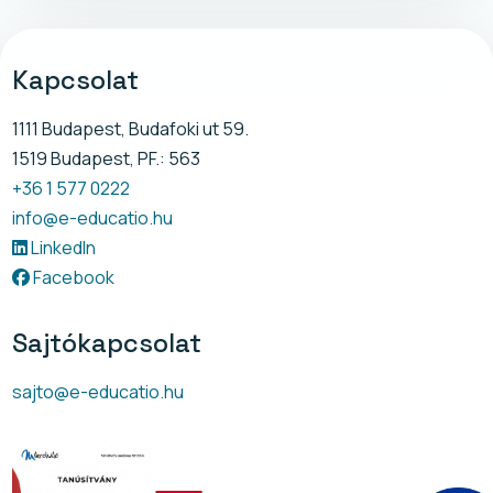
Kapcsolat
1111 Budapest, Budafoki ut 59.
1519 Budapest, PF.: 563
+36 1 577 0222
info@e-educatio.hu
LinkedIn
Facebook
Sajtókapcsolat
sajto@e-educatio.hu