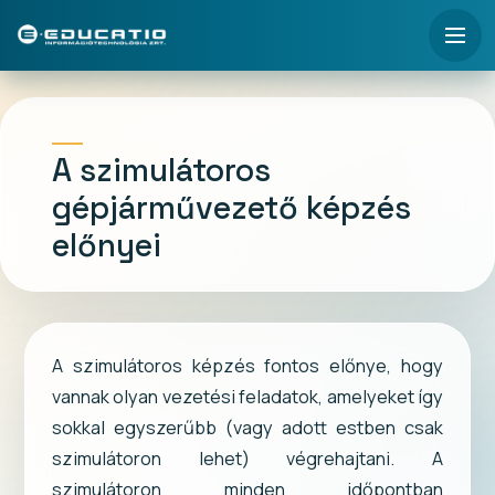
A szimulátoros
gépjárművezető képzés
előnyei
A szimulátoros képzés fontos előnye, hogy
vannak olyan vezetési feladatok, amelyeket így
sokkal egyszerűbb (vagy adott estben csak
szimulátoron lehet) végrehajtani. A
szimulátoron minden időpontban