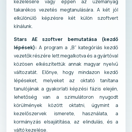
kezelésére vagy éppen az üzemanyag
takarékos vezetés megtanulására. A két jól
elkülönülő képzésre két külön szoftvert
kínálunk.
Stars AE szoftver bemutatása (kezdő
lépések):
A program a „B” kategóriás kezdő
vezetők részére lett megalkotva és a gyártóval
közösen elkészítettük annak magyar nyelvű
változatát. Előnye, hogy mindazon kezdő
lépéseket, melyeket az oktató tanítana
tanulójának a gyakorlati képzési fázis elején,
lehetőség van a szimulátoron nyugodt
körülmények között oktatni, úgymint a
kezelőszervek ismerete, használata, a
kormányzás elsajátítása, az elindulás, és a
váltó kezelése.