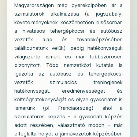
Magyarországon még gyerekcipőben jár a
szimulátorok alkalmazása (a jogszabályi
követelményeknek köszönhetően elsősorban
a hivatásos tehergépkocsi és autóbusz
vezetők alap és továbbképzésében
találkozhatunk velük), pedig hatékonyságuk
világszerte ismert és már többszörösen
bizonyított. Több nemzetközi kutatás is
igazolta az autóbusz és tehergépkocsi
vezetők szimulációs tréningjének
hatékonyságát, eredményességét és
költséghatékonyságát és olyan gyakorlatot is
ismerünk (pl. Franciaország), ahol a
szimulátoros képzés – a gyakorlati képzés
adott részében, választható módon – már
elfoglalta helyét a járművezetők képzésében