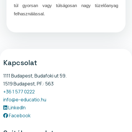
túl gyorsan vagy túlságosan nagy tüzelőanyag
felhasználással.
Kapcsolat
1111 Budapest, Budafoki ut 59.
1519 Budapest, PF.: 563
+36 1 577 0222
info@e-educatio.hu
LinkedIn
Facebook