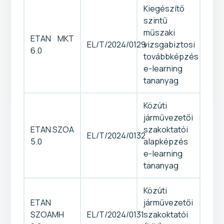
Kiegészítő
szintű
műszaki
ETAN MKT
EL/T/2024/0129
vizsgabiztosi
6.0
továbbképzés
e-learning
tananyag
Közúti
járművezetői
ETAN SZOA
szakoktatói
EL/T/2024/0132
5.0
alapképzés
e-learning
tananyag
Közúti
ETAN
járművezetői
SZOAMH
EL/T/2024/0131
szakoktatói