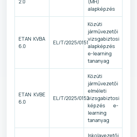
2.0
(MH)
alapképzés
Közúti
járművezetői
ETAN KVBA
vizsgabiztosi
EL/T/2025/0151
6.0
alapképzés
e-learning
tananyag
Közúti
járművezetői
elméleti
ETAN KVBE
EL/T/2025/0152
vizsgabiztosi
6.0
képzés e-
learning
tananyag
Iskolavezetői