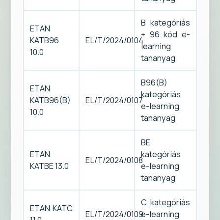
B kategóriás
ETAN
+ 96 kód e-
KATB96
EL/T/2024/0104
learning
10.0
tananyag
B96(B)
ETAN
kategóriás
KATB96(B)
EL/T/2024/0107
e-learning
10.0
tananyag
BE
ETAN
kategóriás
EL/T/2024/0108
KATBE 13.0
e-learning
tananyag
C kategóriás
ETAN KATC
EL/T/2024/0109
e-learning
11.0