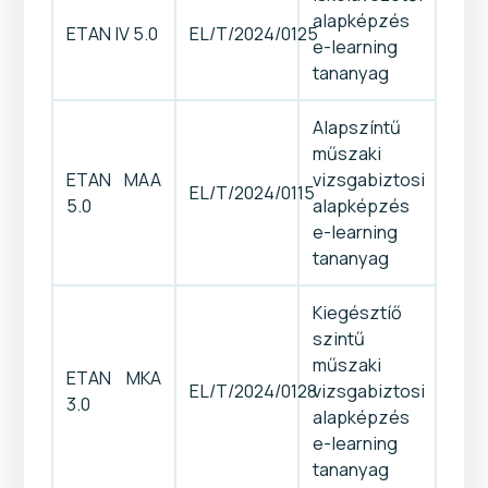
alapképzés
ETAN IV 5.0
EL/T/2024/0125
e-learning
tananyag
Alapszíntű
műszaki
ETAN MAA
vizsgabiztosi
EL/T/2024/0115
5.0
alapképzés
e-learning
tananyag
Kiegésztíő
szintű
műszaki
ETAN MKA
EL/T/2024/0128
vizsgabiztosi
3.0
alapképzés
e-learning
tananyag