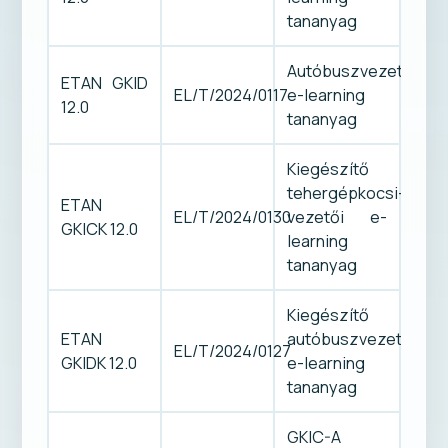
tananyag
Autóbuszvezetői
ETAN GKID
EL/T/2024/0117
e-learning
12.0
tananyag
Kiegészítő
tehergépkocsi-
ETAN
EL/T/2024/0130
vezetői e-
GKICK 12.0
learning
tananyag
Kiegészítő
ETAN
autóbuszvezetői
EL/T/2024/0127
GKIDK 12.0
e-learning
tananyag
GKIC-A