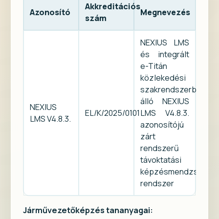
Akkreditációs
Azonosító
Megnevezés
szám
NEXIUS LMS
és integrált
e-Titán
közlekedési
szakrendszerből
álló NEXIUS
NEXIUS
EL/K/2025/0101
LMS V4.8.3.
LMS V4.8.3.
azonosítójú
zárt
rendszerű
távoktatási
képzésmendzsment
rendszer
Járművezetőképzés tananyagai: