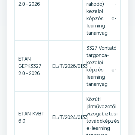
2.0 - 2026
rakodó) -
kezelői
képzés e-
learning
tananyag
3327 Vontató
targonca-
ETAN
kezelői
GEPK3327
EL/T/2026/0133
képzés e-
2.0 - 2026
learning
tananyag
Közúti
járművezetői
ETAN KVBT
vizsgabiztosi
EL/T/2024/0133
6.0
továbbképzés
e-learning