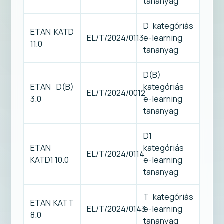
tananyag
D kategóriás
ETAN KATD
EL/T/2024/0113
e-learning
11.0
tananyag
D(B)
ETAN D(B)
kategóriás
EL/T/2024/0012
3.0
e-learning
tananyag
D1
ETAN
kategóriás
EL/T/2024/0114
KATD1 10.0
e-learning
tananyag
T kategóriás
ETAN KATT
EL/T/2024/0143
e-learning
8.0
tananyag