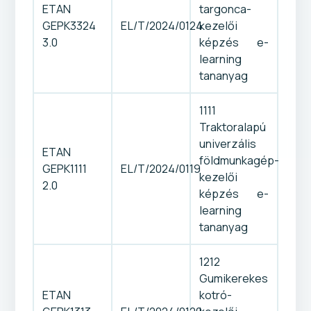
ETAN
targonca-
GEPK3324
EL/T/2024/0124
kezelői
3.0
képzés e-
learning
tananyag
1111
Traktoralapú
univerzális
ETAN
földmunkagép-
GEPK1111
EL/T/2024/0119
kezelői
2.0
képzés e-
learning
tananyag
1212
Gumikerekes
ETAN
kotró-