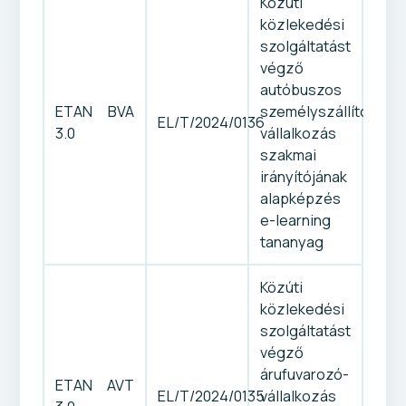
Közúti
közlekedési
szolgáltatást
végző
autóbuszos
ETAN BVA
személyszállító-
EL/T/2024/0136
3.0
vállalkozás
szakmai
irányítójának
alapképzés
e-learning
tananyag
Közúti
közlekedési
szolgáltatást
végző
árufuvarozó-
ETAN AVT
EL/T/2024/0135
vállalkozás