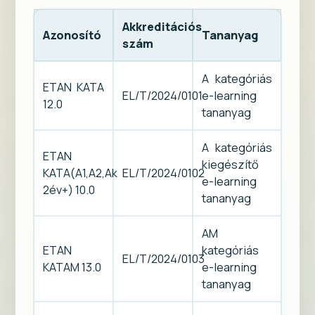
Akkreditációs
Azonosító
Tananyag
szám
A kategóriás
ETAN KATA
EL/T/2024/0101
e-learning
12.0
tananyag
A kategóriás
ETAN
kiegészítő
KATA(A1,A2,Ak
EL/T/2024/0102
e-learning
2év+) 10.0
tananyag
AM
ETAN
kategóriás
EL/T/2024/0103
KATAM 13.0
e-learning
tananyag