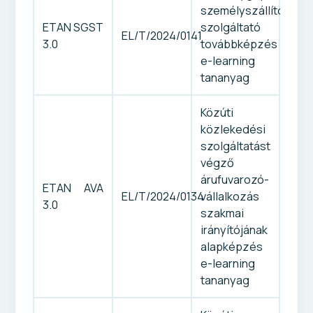
személyszállító
ETAN SGST
szolgáltató
EL/T/2024/0141
3.0
továbbképzés
e-learning
tananyag
Közúti
közlekedési
szolgáltatást
végző
árufuvarozó-
ETAN AVA
EL/T/2024/0134
vállalkozás
3.0
szakmai
irányítójának
alapképzés
e-learning
tananyag