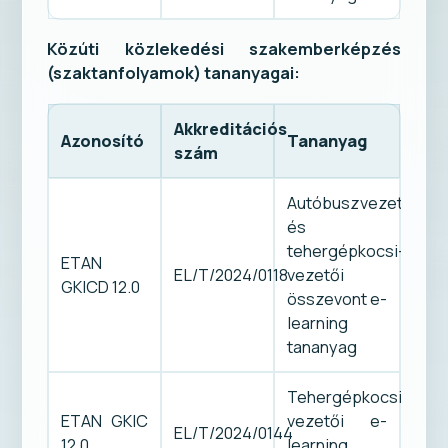
Közúti közlekedési szakemberképzés
(szaktanfolyamok) tananyagai:
Akkreditációs
Azonosító
Tananyag
szám
Autóbuszvezetői
és
tehergépkocsi-
ETAN
EL/T/2024/0118
vezetői
GKICD 12.0
összevont e-
learning
tananyag
Tehergépkocsi-
ETAN GKIC
vezetői e-
EL/T/2024/0144
12.0
learning