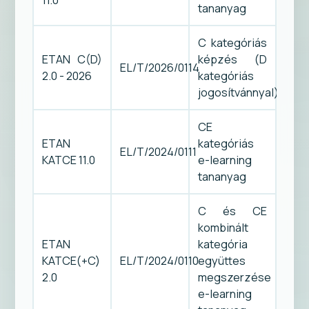
tananyag
C kategóriás
ETAN C(D)
képzés (D
EL/T/2026/0114
2.0 - 2026
kategóriás
jogosítvánnyal)
CE
ETAN
kategóriás
EL/T/2024/0111
KATCE 11.0
e-learning
tananyag
C és CE
kombinált
ETAN
kategória
KATCE(+C)
EL/T/2024/0110
együttes
2.0
megszerzése
e-learning