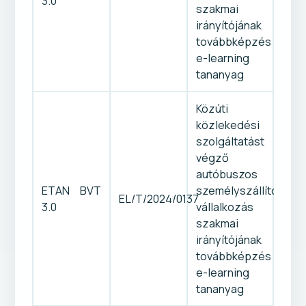
3.0
szakmai
irányítójának
továbbképzés
e-learning
tananyag
Közúti
közlekedési
szolgáltatást
végző
autóbuszos
ETAN BVT
személyszállító-
EL/T/2024/0137
3.0
vállalkozás
szakmai
irányítójának
továbbképzés
e-learning
tananyag