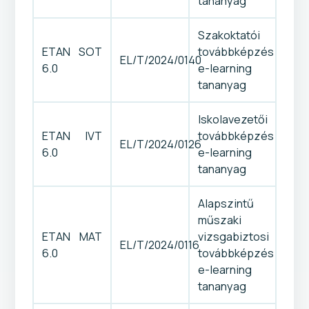
tananyag
Szakoktatói
ETAN SOT
továbbképzés
EL/T/2024/0140
6.0
e-learning
tananyag
Iskolavezetői
ETAN IVT
továbbképzés
EL/T/2024/0126
6.0
e-learning
tananyag
Alapszintű
műszaki
ETAN MAT
vizsgabiztosi
EL/T/2024/0116
6.0
továbbképzés
e-learning
tananyag