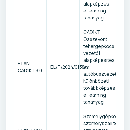
alapképzés
e-learning
tananyag
CAD1KT
Összevont
tehergépkocsi-
vezetői
alapképesítés
ETAN
EL/T/2024/0138
és
CAD1KT 3.0
autóbuszvezetői
különbözeti
továbbképzés
e-learning
tananyag
Személygépkocsis
személyszállító