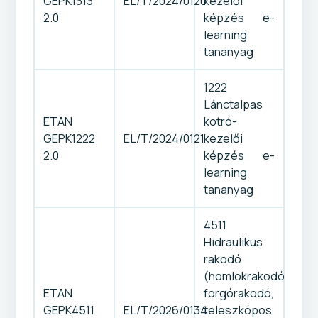
GEPK1313
EL/T/2024/0120
kezelői
2.0
képzés e-
learning
tananyag
1222
Lánctalpas
ETAN
kotró-
GEPK1222
EL/T/2024/0121
kezelői
2.0
képzés e-
learning
tananyag
4511
Hidraulikus
rakodó
(homlokrakodó,
ETAN
forgórakodó,
GEPK4511
EL/T/2026/0134
teleszkópos