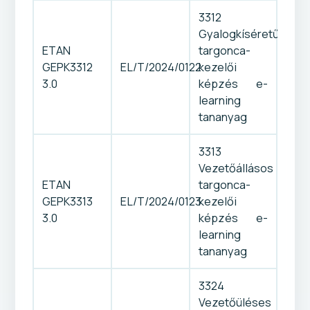
3312
Gyalogkíséretű
ETAN
targonca-
GEPK3312
EL/T/2024/0122
kezelői
3.0
képzés e-
learning
tananyag
3313
Vezetőállásos
ETAN
targonca-
GEPK3313
EL/T/2024/0123
kezelői
3.0
képzés e-
learning
tananyag
3324
Vezetőüléses