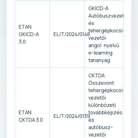
GKICD-A
Autóbuszvezetői
és
ETAN
tehergépkocsi-
GKICD-A
EL/T/2024/0148
vezetői
3.0
angol nyelvű
e-learning
tananyag
CKTDA
Összevont
tehergépkocsi-
vezetői
különbözeti
ETAN
továbbképzés
EL/T/2024/0139
CKTDA 3.0
és
autóbusz-
vezetői