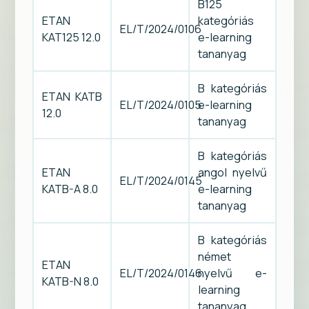
B125
ETAN
kategóriás
EL/T/2024/0106
KAT125 12.0
e-learning
tananyag
B kategóriás
ETAN KATB
EL/T/2024/0105
e-learning
12.0
tananyag
B kategóriás
ETAN
angol nyelvű
EL/T/2024/0145
KATB-A 8.0
e-learning
tananyag
B kategóriás
német
ETAN
EL/T/2024/0146
nyelvű e-
KATB-N 8.0
learning
tananyag