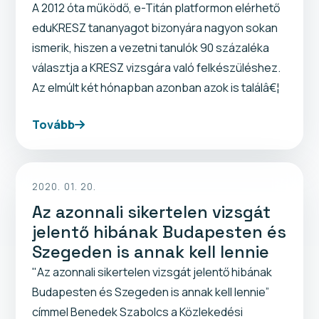
A 2012 óta működő, e-Titán platformon elérhető
eduKRESZ tananyagot bizonyára nagyon sokan
ismerik, hiszen a vezetni tanulók 90 százaléka
választja a KRESZ vizsgára való felkészüléshez.
Az elmúlt két hónapban azonban azok is találâ€¦
Tovább
2020. 01. 20.
Az azonnali sikertelen vizsgát
jelentő hibának Budapesten és
Szegeden is annak kell lennie
"Az azonnali sikertelen vizsgát jelentő hibának
Budapesten és Szegeden is annak kell lennie”
címmel Benedek Szabolcs a Közlekedési