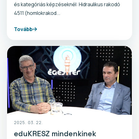
és kategóriás képzéseknél: Hidraulikus rakodó
4511 (homlokrakod...
Tovább
2025. 03. 22.
eduKRESZ mindenkinek