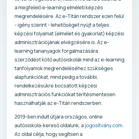
a megfelelő e-learning elméleti képzés
megrendelésére. Az e-Titán rendszer ezen felül
- igény szerint - lehetőséget nyújt a teljes
képzési folyamat (elmélet és gyakorlat) képzési
adminisztrációjának elvégzésére is. Az e-
learning tananyagok forgalmazására
szerződést kötő autósiskolák mind az e-learning
tanfolyamok megrendeléséhez szükséges
alapfunkciókat, mind pedig a további,
rendelkezésükre bocsátott képzési
adminisztrációs funkciókat térítésmentesen
használhatják az e-Titán rendszerben.
2019-ben indult útjára országos, online
autósiskola-kereső oldalunk, a
jogosítvány.com
.
Az oldal célja, hogy segítsen a