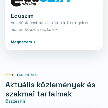
Eduszim
Vezetéstechnikai szimulátorok, tréningek és
modern képzési eszközök.
Megnézem
FRISS HÍREK
Aktuális közlemények és
szakmai tartalmak
Összes hír