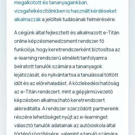
megalkotott és tananyagainkban,
vizsgafelkészítőinkben is használt kérdéseket
alkalmazzák
a jelöltek tudásának felmérésére.
A cégünk által fejlesztett és alkalmazott e-Titán
online képzésmenedzsment rendszer fő
funkciója, hogy keretrendszerként biztosítsa az
e-learning rendszerű elméleti tanfolyamra
beíratott tanulók számára a tananyagok
lejátszását, és nyilvántartsa a tanulással töltött
időt és az előrehaladást. A közlekedési hatóság
az e-Titán rendszert, mint a gépjárművezető
képzésben alkalmazható keretrendszert
akkreditálta. A rendszer szerződött partnereink
részére lehetőséget nyújt az e-learninget
választó tanulók adatainak az autósiskola által
történő rögzítésére, valamint a tanuló számára