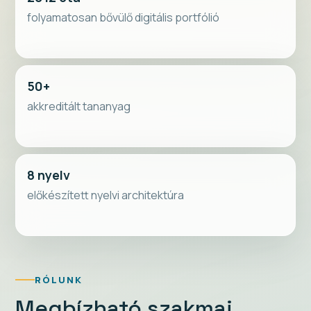
folyamatosan bővülő digitális portfólió
50+
akkreditált tananyag
8 nyelv
előkészített nyelvi architektúra
RÓLUNK
Megbízható szakmai