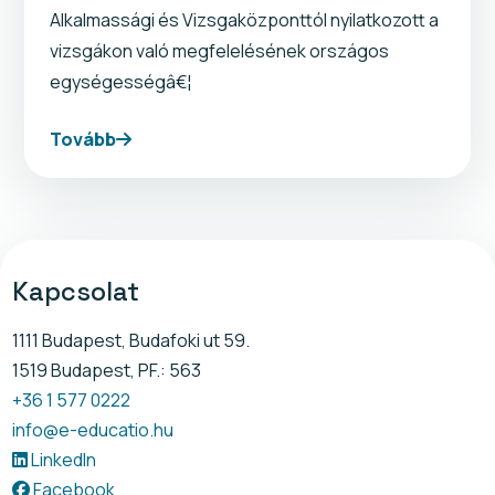
Alkalmassági és Vizsgaközponttól nyilatkozott a
vizsgákon való megfelelésének országos
egységességâ€¦
Tovább
Kapcsolat
1111 Budapest, Budafoki ut 59.
1519 Budapest, PF.: 563
+36 1 577 0222
info@e-educatio.hu
LinkedIn
Facebook