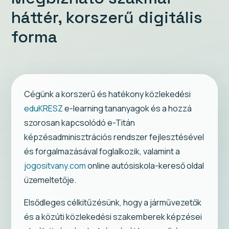
háttér, korszerű digitális
forma
Cégünk a korszerű és hatékony közlekedési
eduKRESZ
e-learning tananyagok és a hozzá
szorosan kapcsolódó e-Titán
képzésadminisztrációs rendszer fejlesztésével
és forgalmazásával foglalkozik, valamint a
jogositvany.com
online autósiskola-kereső oldal
üzemeltetője.
Elsődleges célkitűzésünk, hogy a járművezetők
és a közúti közlekedési szakemberek képzései