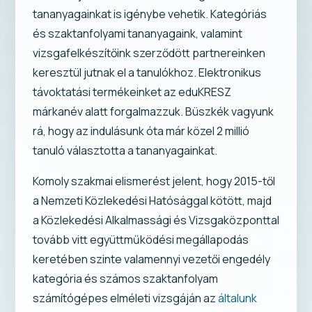
tananyagainkat is igénybe vehetik. Kategóriás
és szaktanfolyami tananyagaink, valamint
vizsgafelkészítőink szerződött partnereinken
keresztül jutnak el a tanulókhoz. Elektronikus
távoktatási termékeinket az eduKRESZ
márkanév alatt forgalmazzuk. Büszkék vagyunk
rá, hogy az indulásunk óta már közel 2 millió
tanuló választotta a tananyagainkat.
Komoly szakmai elismerést jelent, hogy 2015-től
a Nemzeti Közlekedési Hatósággal kötött, majd
a Közlekedési Alkalmassági és Vizsgaközponttal
tovább vitt együttműködési megállapodás
keretében szinte valamennyi vezetői engedély
kategória és számos szaktanfolyam
számítógépes elméleti vizsgáján az
általunk