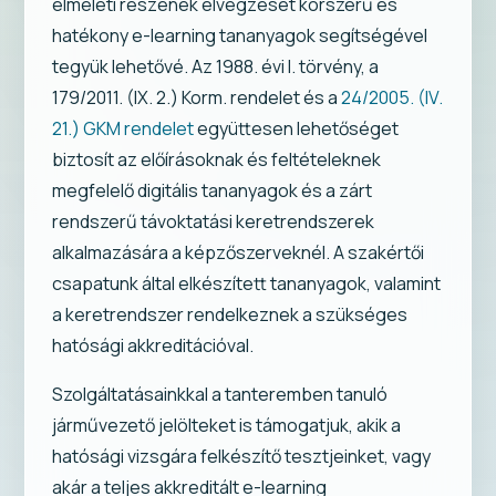
elméleti részének elvégzését korszerű és
hatékony e-learning tananyagok segítségével
tegyük lehetővé. Az 1988. évi I. törvény, a
179/2011. (IX. 2.) Korm. rendelet és a
24/2005. (IV.
21.) GKM rendelet
együttesen lehetőséget
biztosít az előírásoknak és feltételeknek
megfelelő digitális tananyagok és a zárt
rendszerű távoktatási keretrendszerek
alkalmazására a képzőszerveknél. A szakértői
csapatunk által elkészített tananyagok, valamint
a keretrendszer rendelkeznek a szükséges
hatósági akkreditációval.
Szolgáltatásainkkal a tanteremben tanuló
járművezető jelölteket is támogatjuk, akik a
hatósági vizsgára felkészítő tesztjeinket, vagy
akár a teljes akkreditált e-learning