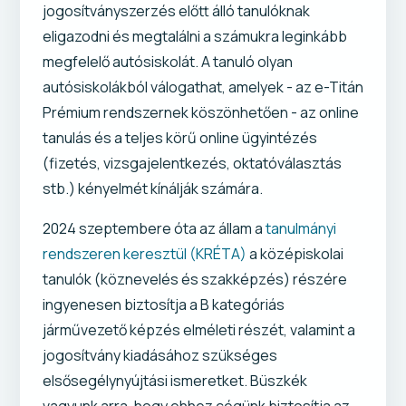
jogosítványszerzés előtt álló tanulóknak
eligazodni és megtalálni a számukra leginkább
megfelelő autósiskolát. A tanuló olyan
autósiskolákból válogathat, amelyek - az e-Titán
Prémium rendszernek köszönhetően - az online
tanulás és a teljes körű online ügyintézés
(fizetés, vizsgajelentkezés, oktatóválasztás
stb.) kényelmét kínálják számára.
2024 szeptembere óta az állam a
tanulmányi
rendszeren keresztül (KRÉTA)
a középiskolai
tanulók (köznevelés és szakképzés) részére
ingyenesen biztosítja a B kategóriás
járművezető képzés elméleti részét, valamint a
jogosítvány kiadásához szükséges
elsősegélynyújtási ismeretket. Büszkék
vagyunk arra, hogy ehhez cégünk biztosítja az