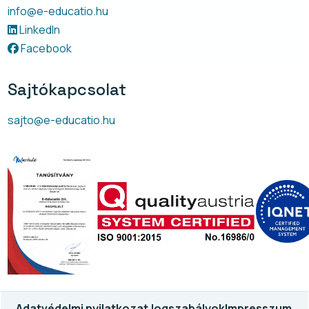
info@e-educatio.hu
LinkedIn
Facebook
Sajtókapcsolat
sajto@e-educatio.hu
Adatvédelmi nyilatkozat
Jogszabályok
Impresszum