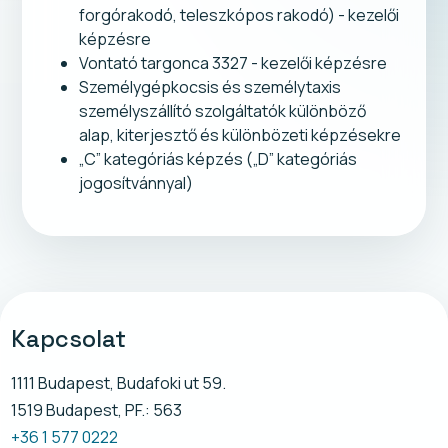
forgórakodó, teleszkópos rakodó) - kezelői
képzésre
Vontató targonca 3327 - kezelői képzésre
Személygépkocsis és személytaxis
személyszállító szolgáltatók különböző
alap, kiterjesztő és különbözeti képzésekre
„C” kategóriás képzés („D” kategóriás
jogosítvánnyal)
Kapcsolat
1111 Budapest, Budafoki ut 59.
1519 Budapest, PF.: 563
+36 1 577 0222